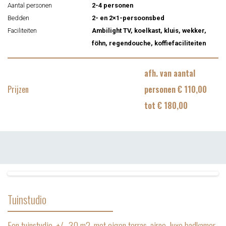
Aantal personen
2-4 personen
Bedden
2- en 2×1-persoonsbed
Faciliteiten
Ambilight TV, koelkast, kluis, wekker,
föhn, regendouche, koffiefaciliteiten
afh. van aantal
Prijzen
personen € 110,00
tot € 180,00
Tuinstudio
Een tuinstudio, +/- 30 m2, met eigen terras, airco, luxe badkamer