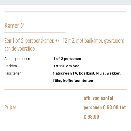
Kamer 2
Een 1 of 2-persoonskamer, +/- 12 m2, met badkamer, gesitueerd
aan de voorzijde
Aantal personen
1 of 2 personen
Bedden
1 x 120 cm bed
Faciliteiten
flatscreen TV, koelkast, kluis, wekker,
föhn, koffiefaciliteiten
afh. van aantal
Prijzen
personen € 63,00 tot
€ 98,00