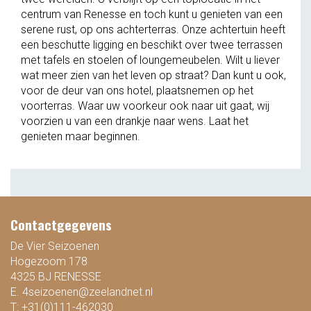
centrum van Renesse en toch kunt u genieten van een
serene rust, op ons achterterras. Onze achtertuin heeft
een beschutte ligging en beschikt over twee terrassen
met tafels en stoelen of loungemeubelen. Wilt u liever
wat meer zien van het leven op straat? Dan kunt u ook,
voor de deur van ons hotel, plaatsnemen op het
voorterras. Waar uw voorkeur ook naar uit gaat, wij
voorzien u van een drankje naar wens. Laat het
genieten maar beginnen.
Contactgegevens
De Vier Seizoenen
Hogezoom 178
4325 BJ RENESSE
E.
4seizoenen@zeelandnet.nl
T:
+31(0)111-462030