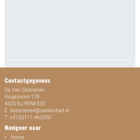
Contactgegevens
De Vier Seizoenen
Hogezoom 178
4325 BJ RENESSE
E.
4seizoenen@zeelandnet.nl
T:
+31(0)111-462030
Navigeer naar
Home