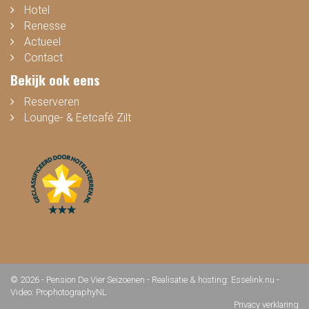
Hotel
Renesse
Actueel
Contact
Bekijk ook eens
Reserveren
Lounge- & Eetcafé Zilt
© 2026 - Pension De Vier Seizoenen -
Realisatie & hosting
:
Esselink.nu
-
Video: ProphotographyNL
Privacy verklaring