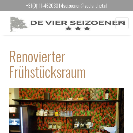
+31(0)111-462030
|
4seizoenen@zeelandnet.nl
Menu
Renovierter
Frühstücksraum