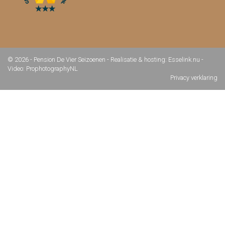
© 2026 - Pension De Vier Seizoenen -
Realisatie & hosting
:
Esselink.nu
-
Video: ProphotographyNL
Privacy verklaring