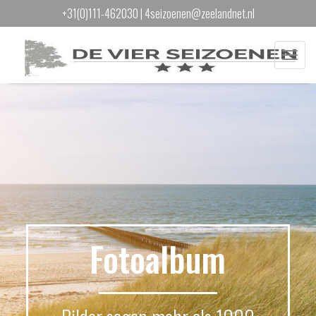
+31(0)111-462030
|
4seizoenen@zeelandnet.nl
Menu
Fotoalbum