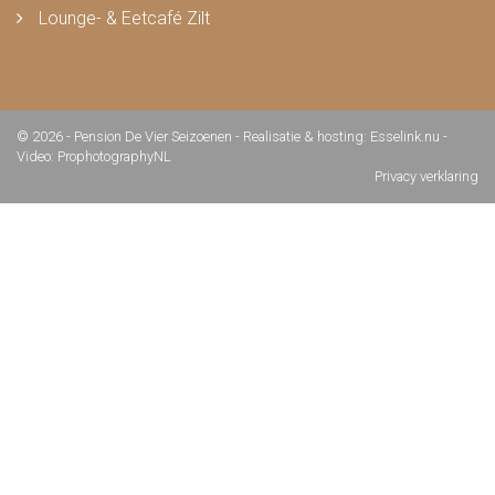
Lounge- & Eetcafé Zilt
© 2026 - Pension De Vier Seizoenen -
Realisatie & hosting
:
Esselink.nu
-
Video: ProphotographyNL
Privacy verklaring